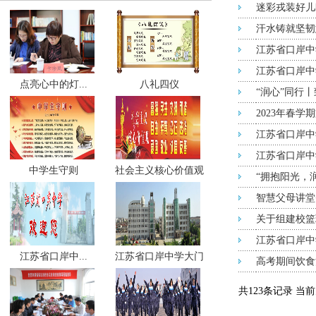
迷彩戎装好儿
汗水铸就坚韧
江苏省口岸中
江苏省口岸中
点亮心中的灯...
八礼四仪
“润心”同行
2023年春
江苏省口岸中
江苏省口岸中
中学生守则
社会主义核心价值观
“拥抱阳光，
智慧父母讲堂
关于组建校篮
江苏省口岸中
江苏省口岸中...
江苏省口岸中学大门
高考期间饮食
共123条记录 当