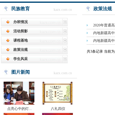
民族教育
政策法规
kazx.com.cn
办班情况
2020年普
活动剪影
内地新疆高中
课程基地
内地新疆高中
政策法规
共3条记录 当前
学生风采
图片新闻
kazx.com.cn
点亮心中的灯...
八礼四仪