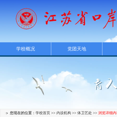
学校概况
党团天地
您现在的位置：
学校首页
>>
内设机构
>>
体卫艺处
>>
浏览详细内