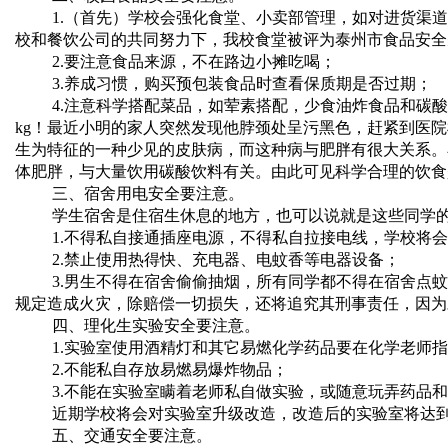
1.（首先）学校会强化食堂、小卖部管理，如对进货渠
校和餐饮公司的共同努力下，我校食堂被评为泰州市食品安全
2.要注意食品来源，不在路边小摊吃喝；
3.养成习惯，购买预包装食品时查看保质期是否过期；
4.注意科学搭配菜品，如荤素搭配，少食油炸食品和碳酸饮
kg！最近小明的家人突然发现他脖颈处呈污黑色，赶紧到医
生为特征的一种少见的皮肤病，而这种病与肥胖有很大关系。
体肥胖，与大量饮用碳酸饮料有关。由此可见科学合理的饮食
三、宿舍用电安全要注意。
学生宿舍是住宿生休息的地方，也可以说就是这些同学
1.不得私自接通插座电源，不得私自拉接电线，学校将
2.禁止使用热得快、充电器、电蚊香等电器设备；
3.男生不得在宿舍偷偷抽烟，所有同学都不得在宿舍点
规定造成火灾，除赔偿一切损失，还将追究其刑事责任，因为
四、理化生实验安全要注意。
1.实验室使用酒精灯和其它易燃化学药品要在化学老师
2.不能私自存放易燃易爆炸物品；
3.不能在实验室瞒着老师私自做实验，或随意玩弄药品
近期学校将会对实验室升级改造，改造后的实验室将达
五、交通安全要注意。