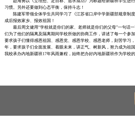
赵海勇以《立理想、定目标、追求成功》为标题给新疆班学生进
习惯。另外还要做到心态平衡，保持斗志！
陈建军带领全体学生共同学习了《江苏省口岸中学新疆部规章制
成后报效家乡、报效祖国！
最后周文健用“学校就是你们的家、老师就是你们的父母”一句话
们为了他们的隔离及隔离期间学校所做的协商工作，讲述了每一个参
要求孩子们懂得感恩祖国、感恩党、感恩学校、感恩老师，刻苦学习
年，要求孩子们全面发展、着眼未来，讲正气、树新风，努力成为祖
我校承办内地新疆班
17
年风雨兼程，始终把办好内地新疆班作为学校