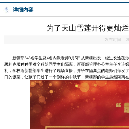
详细内容
为了天山雪莲开得更灿烂 -
发布时间： 20
新疆部
348
名学生及
4
名内派老师
9
月
5
日从新疆出发，经过长途跋
颖利克服种种困难全程陪同学生们隔离，新疆部管理办公室主任李连
礼，学校给新疆部学生进行了现场直播，并给在隔离点的老师们颁发了
口的饭菜，让孩子们过了一个别样的中秋节，新疆部的学生虽然隔离