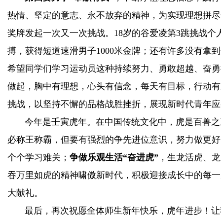
热情、坚定的意志、永不放弃的精神，为实现理想拼尽
奖牌发起一次又一次挑战。
18
岁的谷爱凌第
3
跳挑战个
搏，获得短道速滑男子
1000
米金牌；还有许多没有拿到
希望同学们学习运动员这种持续努力、勇敢超越、奋勇
做起，胸中有理想，心头有信念，每天有目标，行动有
挑战，以坚持不懈的品格战胜挫折，展现新时代青年应
今年是壬寅虎年。在中国传统文化中，虎是百兽之王
必称王称霸，但要有强烈的争先进位意识，努力做更好
个个学习难关；
争做乐观生活“奋进虎”
，生龙活虎、龙
吞万里如虎的精神啸傲新时代，积极迎接成长中的每一
大献礼。
最后，再次祝愿全体师生新年快乐，虎年进步！让