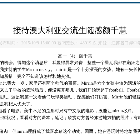
接待澳大利亚交流生随感颜千慧
发布时间： 2015/10/9 15:00:00 被阅览数： 48019 次 来源：江苏省口岸中
高一（4） 颜千慧
的机会。得知这个消息后，我显得异常兴奋，整整一个星期我都在巅狂之
的学生Mrrrin mckay。 mirrin是一个十分漂亮的女孩。她有
，不知所措，完全不知道该怎样和她交流。
in比我大一岁，家里还有两个帅气的哥哥。Mirrin是六个女孩中较为活
学校的篮球场后，便没离开那儿，我们开始玩起了football。Footbal
才是足球的意思。这是我第一次看他们玩球类运动，深感他们好厉害。Mirrin
是我杞人忧天了。
带她看了电影。美中不足的是那时只有中文版的电影，没能让mirrin尽兴。
的上学状况，看看对方的课本，笔记；欣赏对方曾经旅游地方拍的照片；有时
喜欢吃猪肉，但mirrin理解成了我喜欢猪这个动物。因而，她在游玩时特地