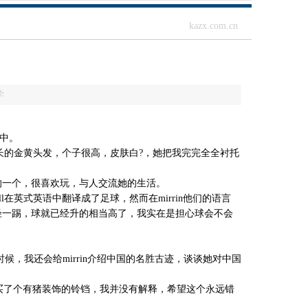
kazx.com.cn
学
中。
一头长长的金黄头发，个子很高，皮肤白?，她把我完完全全衬托
泼的一个，很喜欢玩，与人交流她的生活。
l在英式英语中翻译成了足球，然而在mirrin他们的语言
他们轻轻一踢，球就已经升的相当高了，我实在是担心球会不会
候，我还会给mirrin介绍中国的名胜古迹，谈谈她对中国
给我买了个有猪装饰的铃铛，我并没有解释，希望这个永远错