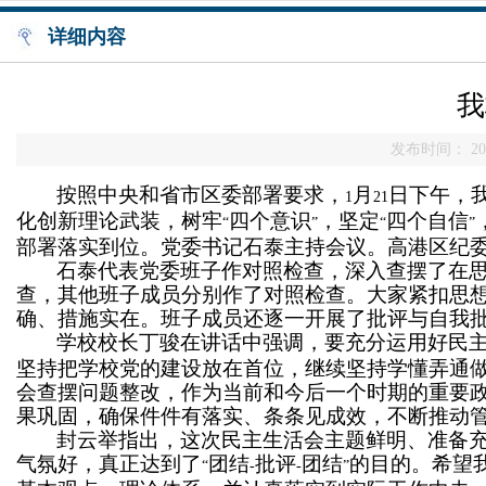
详细内容
我
发布时间： 201
按照中央和省市区委部署要求，
月
日下午，
1
21
化创新理论武装，树牢
四个意识
，坚定
四个自信
“
”
“
”
部署落实到位。党委书记石泰主持会议。高港区纪
石泰代表党委班子作对照检查，深入查摆了在
查，其他班子成员分别作了对照检查。大家紧扣思
确、措施实在。班子成员还逐一开展了批评与自我
学校校长丁骏在讲话中强调，要充分运用好民
坚持把学校党的建设放在首位，继续坚持学懂弄通
会查摆问题整改，作为当前和今后一个时期的重要
果巩固，确保件件有落实、条条见成效，不断推动
封云举指出，这次民主生活会主题鲜明、准备
气氛好，真正达到了
团结
批评
团结
的目的。希望
“
-
-
”