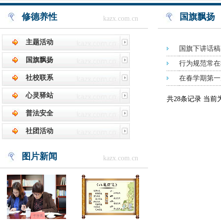
修德养性
国旗飘扬
kazx.com.cn
主题活动
国旗下讲话稿
国旗飘扬
行为规范常在
社校联系
在春学期第一
心灵驿站
共28条记录 当前
普法安全
社团活动
图片新闻
kazx.com.cn